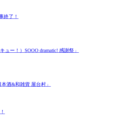
無事終了！
ンキュー！）SOOO dramatic! 感謝祭」
&日本酒&和雑貨 屋台村」
す！