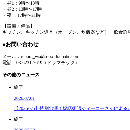
・昼1：9時〜13時
・昼2：13時〜17時
・夜 ：17時〜21時
【設備・備品】
キッチン、キッチン道具（オーブン、炊飯器など）、飲食許可・菓
●お問い合わせ
メール：reboot_ws@sooo-dramatic.com
電話：03-6231-7619（ドラマチック）
その他のニュース
終了
2026.07.01
【2026/7/6】特別出演！腹話術師ジィーニーさんによ
終了