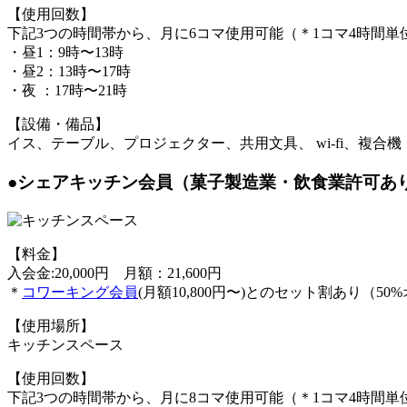
【使用回数】
下記3つの時間帯から、月に6コマ使用可能（＊1コマ4時間単
・昼1：9時〜13時
・昼2：13時〜17時
・夜 ：17時〜21時
【設備・備品】
イス、テーブル、プロジェクター、共用文具、 wi-fi、複
●シェアキッチン会員（菓子製造業・飲食業許可あ
【料金】
入会金:20,000円 月額：21,600円
＊
コワーキング会員
(月額10,800円〜)とのセット割あり（50%
【使用場所】
キッチンスペース
【使用回数】
下記3つの時間帯から、月に8コマ使用可能（＊1コマ4時間単