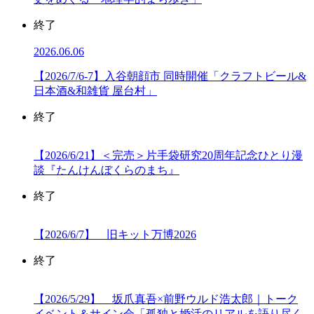
終了
2026.06.06
【2026/7/6-7】入谷朝顔市 同時開催「クラフトビール&
日本酒&和雑貨 屋台村」
終了
【2026/6/21】＜完売＞片手袋研究20周年記念ひとり漫
談『たんけんぼくらのまち』
終了
【2026/6/7】 旧キット万博2026
終了
【2026/5/29】 坂爪真吾×前野ウルド浩太郎｜トーク
イベント＆サイン会「孤独と婚活のリアルを語り尽く