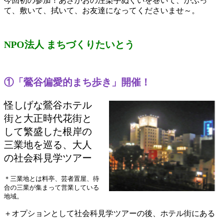
今回初の参加！あさがおの注染手ぬぐいを巻いて、かぶっ
て、敷いて、拭いて、お友達になってくださいませ～。
NPO法人 まちづくりたいとう
①「鶯谷偏愛的まち歩き」開催！
怪しげな鶯谷ホテル
街と大正時代花街と
して繁盛した根岸の
三業地を巡る、大人
の社会科見学ツアー
＊三業地とは料亭、芸者置屋、待
合の三業が集まって営業している
地域。
＋オプションとして社会科見学ツアーの後、ホテル街にある