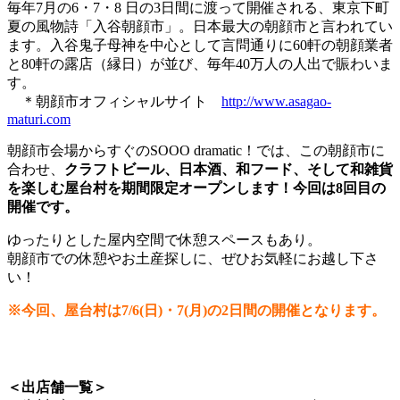
毎年7月の6・7・8 日の3日間に渡って開催される、東京下町
夏の風物詩「入谷朝顔市」。日本最大の朝顔市と言われてい
ます。入谷鬼子母神を中心として言問通りに60軒の朝顔業者
と80軒の露店（縁日）が並び、毎年40万人の人出で賑わいま
す。
＊朝顔市オフィシャルサイト
http://www.asagao-
maturi.com
朝顔市会場からすぐのSOOO dramatic！では、この朝顔市に
合わせ、
クラフトビール、日本酒、和フード、そして和雑貨
を楽しむ屋台村を期間限定オープンします！今回は8回目の
開催です。
ゆったりとした屋内空間で休憩スペースもあり。
朝顔市での休憩やお土産探しに、ぜひお気軽にお越し下さ
い！
※今回、屋台村は7/6(日)・7(月)の2日間の開催となります。
＜出店舗一覧＞