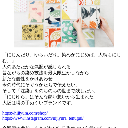
「にじんだり、ゆらいだり。染めがにじめば、人柄もにじ
む。」
人のあたたかな気配が感じられる
昔ながらの染め技法を最大限生かしながら
新たな個性をかけあわせ
今の時代にそぐうかたちで伝えたい。
そして「注染」をのちのちの世まで残したい。
「にじゆら」はそんな熱い想いから生まれた
大阪は堺の手ぬぐいブランドです。
https://nijiyura.com/shop/
https://www.instagram.com/nijiyura_tenugui/