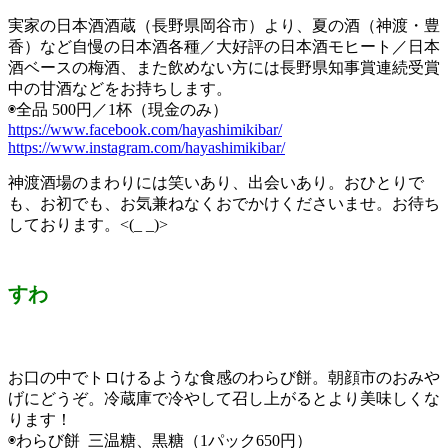
実家の日本酒酒蔵（長野県岡谷市）より、夏の酒（神渡・豊
香）など自慢の日本酒各種／大好評の日本酒モヒート／日本
酒ベースの梅酒、また飲めない方には長野県知事賞連続受賞
中の甘酒などをお持ちします。
◉全品 500円／1杯（現金のみ）
https://www.facebook.com/hayashimikibar/
https://www.instagram.com/hayashimikibar/
神渡酒場のまわりには笑いあり、出会いあり。おひとりで
も、お初でも、お気兼ねなくおでかけくださいませ。お待ち
しております。<(_ _)>
すわ
お口の中でトロけるような食感のわらび餅。朝顔市のおみや
げにどうぞ。冷蔵庫で冷やして召し上がるとより美味しくな
ります！
◉わらび餅 三温糖、黒糖（1パック650円）