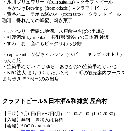
・氷川ブリュワリー（from saitama）- クラフトビール
・さかづきBrewing（from adachi）- クラフトビール
・鶯谷ハニーラボ＆縁の木（from taito）- クラフトビール、
珈琲、採れたての蜂蜜、焼き菓子
・ごっつり – 青森の地酒、八戸前沖さばの串焼き
・神渡酒場 by mikibar – 長野県岡谷市の日本酒 神渡
・すわ – お土産にもピッタリわらび餅
・capito knit – かぼちゃパンツ（ベビー・キッズ・オトナ）
わんこ服
・注染手ぬぐい にじゆら – あさがおの注染手ぬぐい 他
・NPO法人 まちづくりたいとう – 下町の観光案内ブース＆
まち歩き ※7/6(日)のみ出店
クラフトビール&日本酒&和雑貨 屋台村
【日時】7月6日(日)〜7日(月) 11:00-21:00（L.O.20:30）
【入場】無料 ※購入は有料
【会場】SOOO dramatic!