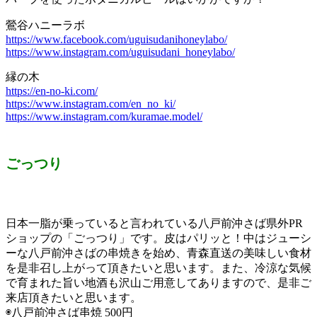
鶯谷ハニーラボ
https://www.facebook.com/uguisudanihoneylabo/
https://www.instagram.com/uguisudani_honeylabo/
縁の木
https://en-no-ki.com/
https://www.instagram.com/en_no_ki/
https://www.instagram.com/kuramae.model/
ごっつり
日本一脂が乗っていると言われている八戸前沖さば県外PR
ショップの「ごっつり」です。皮はパリッと！中はジューシ
ーな八戸前沖さばの串焼きを始め、青森直送の美味しい食材
を是非召し上がって頂きたいと思います。また、冷涼な気候
で育まれた旨い地酒も沢山ご用意してありますので、是非ご
来店頂きたいと思います。
◉八戸前沖さば串焼 500円