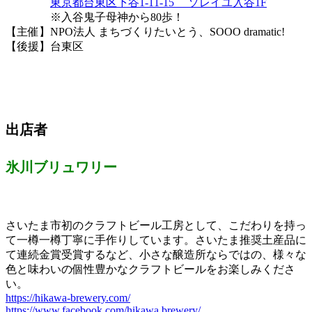
東京都台東区下谷1-11-15 ソレイユ入谷1F
※入谷鬼子母神から80歩！
【主催】NPO法人 まちづくりたいとう、SOOO dramatic!
【後援】台東区
出店者
氷川ブリュワリー
さいたま市初のクラフトビール工房として、こだわりを持っ
て一樽一樽丁寧に手作りしています。さいたま推奨土産品に
て連続金賞受賞するなど、小さな醸造所ならではの、様々な
色と味わいの個性豊かなクラフトビールをお楽しみくださ
い。
https://hikawa-brewery.com/
https://www.facebook.com/hikawa.brewery/