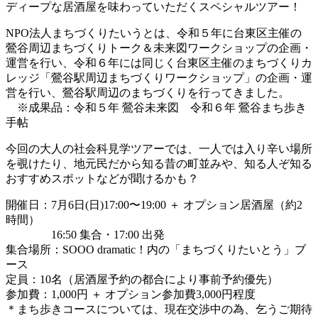
ディープな居酒屋を味わっていただくスペシャルツアー！
NPO法人まちづくりたいうとは、令和５年に台東区主催の
鶯谷周辺まちづくりトーク＆未来図ワークショップの企画・
運営を行い、令和６年には同じく台東区主催のまちづくりカ
レッジ「鶯谷駅周辺まちづくりワークショップ」の企画・運
営を行い、鶯谷駅周辺のまちづくりを行ってきました。
※成果品：令和５年 鶯谷未来図 令和６年 鶯谷まち歩き
手帖
今回の大人の社会科見学ツアーでは、一人では入り辛い場所
を覗けたり、地元民だから知る昔の町並みや、知る人ぞ知る
おすすめスポットなどが聞けるかも？
開催日：7月6日(日)17:00〜19:00 ＋ オプション居酒屋（約2
時間）
16:50 集合・17:00 出発
集合場所：SOOO dramatic！内の「まちづくりたいとう」ブ
ース
定員：10名（居酒屋予約の都合により事前予約優先）
参加費：1,000円 ＋ オプション参加費3,000円程度
＊まち歩きコースについては、現在交渉中の為、乞うご期待