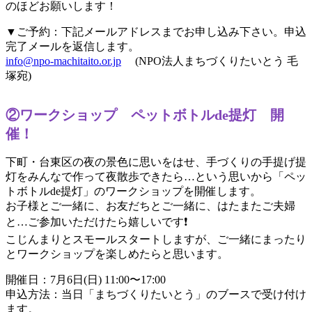
のほどお願いします！
▼ご予約：下記メールアドレスまでお申し込み下さい。申込
完了メールを返信します。
info@npo-machitaito.or.jp
(NPO法人まちづくりたいとう 毛
塚宛)
②ワークショップ ペットボトルde提灯 開
催！
下町・台東区の夜の景色に思いをはせ、手づくりの手提げ提
灯をみんなで作って夜散歩できたら…という思いから「ペッ
トボトルde提灯」のワークショップを開催します。
お子様とご一緒に、お友だちとご一緒に、はたまたご夫婦
と…ご参加いただけたら嬉しいです❗
こじんまりとスモールスタートしますが、ご一緒にまったり
とワークショップを楽しめたらと思います。
開催日：7月6日(日) 11:00〜17:00
申込方法：当日「まちづくりたいとう」のブースで受け付け
ます。