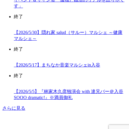
す」
終了
【2026/5/30】隠れ家 salud（サルー）マルシェ ～健康
マルシェ～
終了
【2026/5/17】まちなか音楽マルシェin入谷
終了
【2026/5/5】『林家木久彦独演会 with 達兄バー＠入谷
SOOO dramatic!』※満員御礼
さらに見る