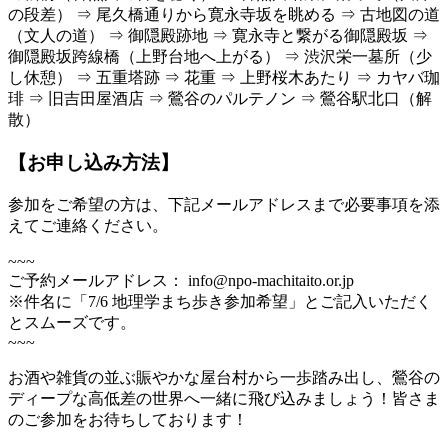
の段差） ⇒ 尾久橋通りから寛永寺坂を眺める ⇒ 古地図の道
（文人の道） ⇒ 御隠殿跡地 ⇒ 寛永寺と繋がる御隠殿坂 ⇒
御隠殿坂跨線橋（上野台地へ上がる） ⇒ 渋沢栄一墓所（少
し休憩） ⇒ 五重塔跡 ⇒ 花重 ⇒ 上野桜木あたり ⇒ カヤバ珈
琲 ⇒ 旧吉田屋酒店 ⇒ 鶯谷のパルテノン ⇒ 鶯谷駅北口（解
散）
【お申し込み方法】
参加をご希望の方は、下記メールアドレスまで必要事項を添
えてご連絡ください。
~~~
ご予約メールアドレス： info@npo-machitaito.or.jp
※件名に「7/6 地理学まち歩き参加希望」とご記入いただく
とスムーズです。
~~~
お酒や雑貨の並ぶ賑やかな屋台村から一歩踏み出し、鶯谷の
ディープな高低差の世界へ一緒に飛び込みましょう！皆さま
のご参加をお待ちしております！