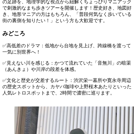
の足跡を、地理学的な視点から紐解くちょっぴりマニアック
で刺激的なまち歩きツアーを開催します！歴史好き、地図好
き、地形マニアの方はもちろん、「普段何気なく歩いている
街の裏側を知りたい！」という方も大歓迎です。
みどころ
✅高低差のドラマ：低地から台地を見上げ、跨線橋を渡って
一気に別世界へ！
✅見えない川を感じる：かつて流れていた「音無川」の暗渠
（あんきょ）や川岸の段差を体感。
✅文化と歴史が交差するルート：渋沢栄一墓所や寛永寺周辺
の歴史スポットから、カヤバ珈琲や上野桜木あたりといった
人気レトロスポットまで、2時間で濃密に巡ります。