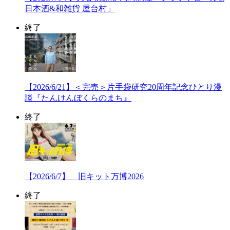
日本酒&和雑貨 屋台村」
終了
【2026/6/21】＜完売＞片手袋研究20周年記念ひとり漫
談『たんけんぼくらのまち』
終了
【2026/6/7】 旧キット万博2026
終了