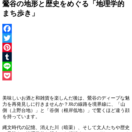
鶯谷の地形と歴史をめぐる「地理学的
まち歩き」
Facebook
Twitter
Pinterest
Tumblr
Line
Pocket
美味しいお酒と和雑貨を楽しんだ後は、鶯谷のディープな魅
力を再発見しに行きませんか？JRの線路を境界線に、「山
側（上野台地）」と「谷側（根岸低地）」で驚くほど違う顔
を持っています。
縄文時代の記憶、消えた川（暗渠）、そして文人たちや歴史