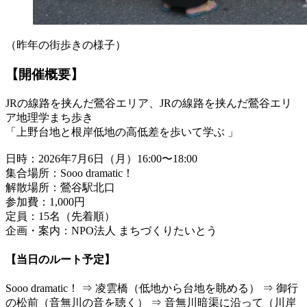
（昨年の街歩きの様子）
【開催概要】
JRの線路を挟んだ鶯谷エリア、JRの線路を挟んだ鶯谷エリ
ア地理学まち歩き
「上野台地と根岸低地の高低差を歩いて学ぶ 」
日時：2026年7月6日（月）16:00〜18:00
集合場所：Sooo dramatic！
解散場所：鶯谷駅北口
参加費：1,000円
定員：15名（先着順）
企画・案内：NPO法人 まちづくりたいとう
【当日のルート予定】
Sooo dramatic！ ⇒ 凌雲橋（低地から台地を眺める） ⇒ 御行
の松前（音無川の音を聴く） ⇒ 音無川暗渠に沿って（川岸