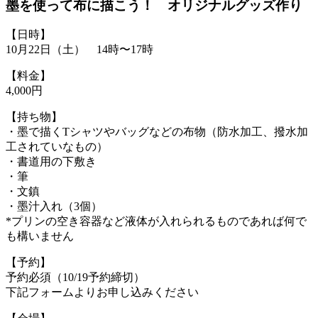
墨を使って布に描こう！ オリジナルグッズ作り
【日時】
10月22日（土） 14時〜17時
【料金】
4,000円
【持ち物】
・墨で描くTシャツやバッグなどの布物（防水加工、撥水加
工されていなもの）
・書道用の下敷き
・筆
・文鎮
・墨汁入れ（3個）
*プリンの空き容器など液体が入れられるものであれば何で
も構いません
【予約】
予約必須（10/19予約締切）
下記フォームよりお申し込みください