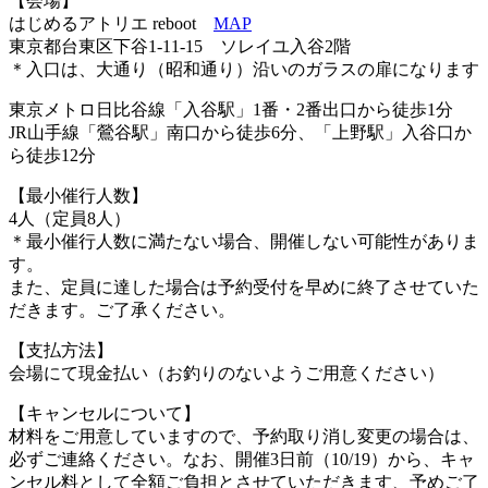
【会場】
はじめるアトリエ reboot
MAP
東京都台東区下谷1-11-15 ソレイユ入谷2階
＊入口は、大通り（昭和通り）沿いのガラスの扉になります
東京メトロ日比谷線「入谷駅」1番・2番出口から徒歩1分
JR山手線「鶯谷駅」南口から徒歩6分、「上野駅」入谷口か
ら徒歩12分
【最小催行人数】
4人（定員8人）
＊最小催行人数に満たない場合、開催しない可能性がありま
す。
また、定員に達した場合は予約受付を早めに終了させていた
だきます。ご了承ください。
【支払方法】
会場にて現金払い（お釣りのないようご用意ください）
【キャンセルについて】
材料をご用意していますので、予約取り消し変更の場合は、
必ずご連絡ください。なお、開催3日前（10/19）から、キャ
ンセル料として全額ご負担とさせていただきます、予めご了