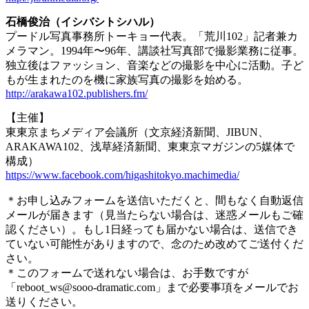
石橋俊治（イシバシトシハル）
プードル写真事務所トーキョー代表。「荒川102」記者兼カ
メラマン。1994年〜96年、講談社写真部で撮影業務に従事。
独立後はファッション、音楽などの撮影を中心に活動。子ど
もが生まれたのを機に家族写真の撮影を始める。
http://arakawa102.publishers.fm/
【主催】
東東京まちメディア会議所（文京経済新聞、JIBUN、
ARAKAWA102、浅草経済新聞、東東京マガジンの5媒体で
構成）
https://www.facebook.com/higashitokyo.machimedia/
＊お申し込みフォームを送信いただくと、間もなく自動返信
メールが届きます（見当たらない場合は、迷惑メールもご確
認ください）。もし1日経っても届かない場合は、送信でき
ていない可能性がありますので、念のため改めてご送付くだ
さい。
＊このフォームで送れない場合は、お手数ですが
「reboot_ws@sooo-dramatic.com」まで必要事項をメールでお
送りください。