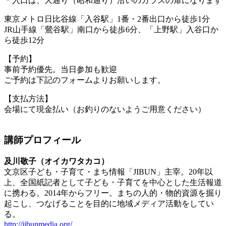
＊入口は、大通り（昭和通り）沿いのガラスの扉になります
東京メトロ日比谷線「入谷駅」1番・2番出口から徒歩1分
JR山手線「鶯谷駅」南口から徒歩6分、「上野駅」入谷口か
ら徒歩12分
【予約】
事前予約優先。当日参加も歓迎
ご予約は下記のフォームよりお願いします。
【支払方法】
会場にて現金払い（お釣りのないようご用意ください）
講師プロフィール
及川敬子（オイカワタカコ）
文京区子ども・子育て・まち情報「JIBUN」主宰。20年以
上、全国紙記者として子ども・子育てを中心とした生活報道
に携わる。2014年からフリー。まちの人的・物的資源を掘り
起こし、つなげることを目的に地域メディア活動をしてい
る。
http://jibunmedia.org/