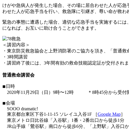
けがや急病人が発生した場合、その場に居合わせた人が応急
わせた人が応急手当を行い、救急隊に引継ぎ、尊い命が救わ
緊急の事態に遭遇した場合、適切な応急手当を実施するには
になれば、お互いに助け合うことができます。
＜講習内容＞
・東京防災救急協会と上野消防署のご協力を頂き、「普通救命
・3時間講習
・講習終了後には、3年間有効の救命技能認定証が交付されます。
普通救命講習会
◾︎日時
2020年11月29日（日）9時〜12時 ＊8時45分から受付
◾︎会場
SOOO dramatic!
東京都台東区下谷1-11-15 ソレイユ入谷1F ［
Google Map
］
東京メトロ日比谷線「入谷駅」1番・2番出口から徒歩1分
JR山手線「鶯谷駅」南口から徒歩6分、「上野駅」入谷口か