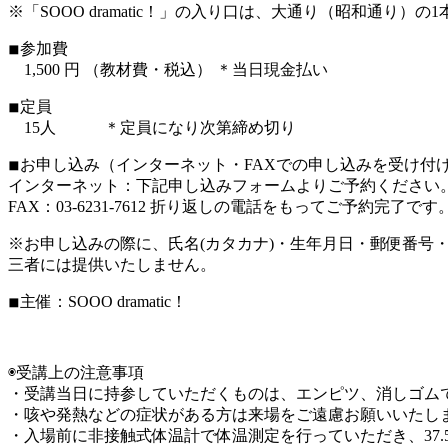
※「SOOO dramatic！」の入り口は、大通り（昭和通り）の
◾︎参加費
1,500 円 （教材費・税込） ＊当日現金払い
◾︎定員
15人 ＊定員になり次第締め切り
◾︎お申し込み（インターネット・FAXでの申し込みを受け付
インターネット：下記申し込みフォームよりご予約ください
FAX：03-6231-7612 折り返しの電話をもってご予約完了です
※お申し込みの際に、氏名(カタカナ)・生年月日・郵便番
三者には提供いたしません。
◾︎主催：SOOO dramatic！
◉受講上の注意事項
・受講当日に持参していただくものは、エンピツ、消しゴム
・咳や発熱などの症状がある方は来場をご遠慮お願いいたし
・入場前に非接触式体温計で体温測定を行っていただき、37