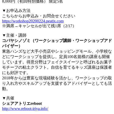
8,000円（初回特別価格） 限定5名
▼お申込み方法
こちらからお申込み・お問合せください
https://workshop20200224.peatix.com
※満席→キャンセルが出て残1席（2/17）
▼主催・講師
コバヤシノゾミ（ワークショップ講師・ワークショップアド
バイザー）
東急ハンズなど大手小売店やショッピングモール、小学校な
どにワークショップを提供し、定員100名規模の講座も開催
しています。得意分野はフェイクスイーツと呼ばれるお菓子
モチーフの粘土クラフト。自信を育てるキッズ講座は保護者
にも好評です。
2018年からは豊富な現場経験を活かし、ワークショップの取
り入れ方やスキルアップを支援するアドバイザーとしても活
動。
▼共催
シェアアトリエreboot
http://www.reboot-iriya.info/