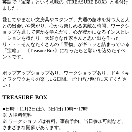
英語で「宝箱」という意味の《TREASURE BOX》と名付け
ました。
愛してやまない文房具やスタンプ、共通の趣味を持つ人と人
との出会いや繋がり、心から楽しめる素敵な時間、ワークシ
ョップを通して何かを学んだり、心が豊かになるインスピレ
ーションを得たり、大好きな作家さんと思い出を作った
り・・・そんなたくさんの「宝物」がギュッと詰まっている
「宝箱」= 《Treasure Box》になったらと願いを込めたイベ
ントです。
ポップアップショップあり、ワークショップあり、ドキドキ
とワクワクありの楽しい2日間。ぜひぜひ遊びに来てくださ
い！
TREASURE BOX
■日時：11月2日(土)、3日(日) 10時〜17時
※ 入場料無料
※ ワークショップは有料。事前予約、当日参加可能など、
さまざまな開催があります。