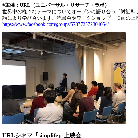
◉主催：URL（ユニバーサル・リサーチ・ラボ）
世界中の様々なテーマについてオープンに語り合う「対話型
話により学び合います。読書会やワークショップ、映画の上
https://www.facebook.com/groups/578772572304054/
URLシネマ『simplife』上映会