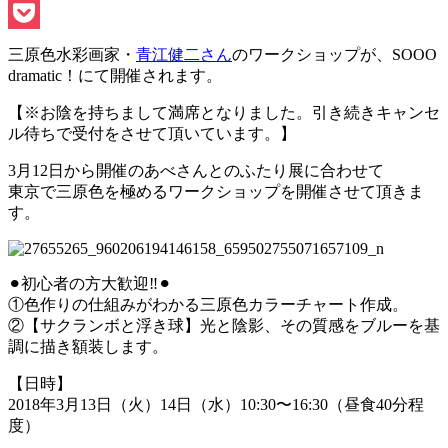
Line
Pocket
三原色水彩画家・
青江健二さん
のワークショップが、SOOO
dramatic！にて開催されます。
【※お陰を持ちまして満席となりました。引き続きキャンセ
ル待ちで受付をさせて頂いています。】
3月12日から開催のあべさんとのふたり展に合わせて
東京で三原色を極めるワークショップを開催させて頂きま
す。
⚫︎初心者の方大歓迎‼︎⚫︎
①色作りの仕組みがわかる三原色カラーチャート作成。
②【サクランボと浮き球】光と陰影、その質感をブルーを基
調に描き額装します。
【日時】
2018年3月13日（火）14日（水）10:30〜16:30（昼食40分程
度）