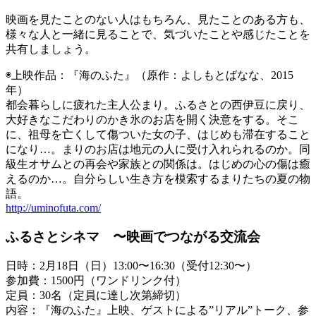
映画を見たことのない人はもちろん、見たことのある方も、
様々な人と一緒に見ることで、気づいたことや感じたことを
共有しましょう。
◉上映作品：『海のふた』（原作：よしもとばなな、2015
年）
都会暮らしに疲れた主人公まり。ふるさとの西伊豆に戻り、
大好きなこだわりのかき氷のお店を開く決意をする。そこ
に、祖母を亡くして傷ついた女の子、はじめも滞在すること
になり…。まりのお店は地元の人に受け入れられるのか。同
級生オサムとの再会や家族との関係は。はじめの心の傷は癒
えるのか…。自分らしい生き方を模索するまりたちの夏の物
語。
http://uminofuta.com/
ふるさとシネマ 〜映画でつながる交流会
日時：2月18日（日）13:00〜16:30（受付12:30〜）
参加費：1500円（ワンドリンク付）
定員：30名（定員に達し次第締切）
内容：『海のふた』上映、ゲストによる”リアル”トーク、参