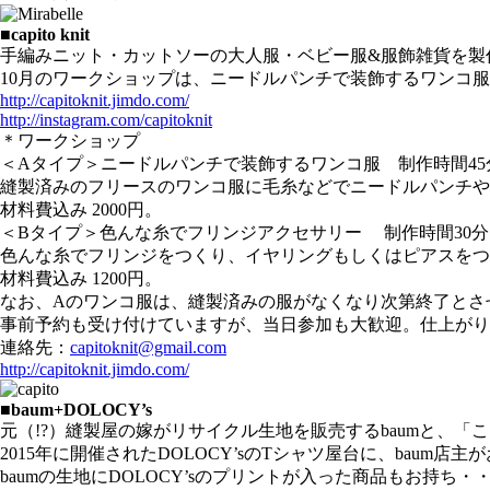
■capito knit
手編みニット・カットソーの大人服・ベビー服&服飾雑貨を製
10月のワークショップは、ニードルパンチで装飾するワンコ
http://capitoknit.jimdo.com/
http://instagram.com/capitoknit
＊ワークショップ
＜Aタイプ＞ニードルパンチで装飾するワンコ服 制作時間45
縫製済みのフリースのワンコ服に毛糸などでニードルパンチや毛
材料費込み 2000円。
＜Bタイプ＞色んな糸でフリンジアクセサリー 制作時間30分
色んな糸でフリンジをつくり、イヤリングもしくはピアスをつ
材料費込み 1200円。
なお、Aのワンコ服は、縫製済みの服がなくなり次第終
事前予約も受け付けていますが、当日参加も大歓迎。仕上が
連絡先：
capitoknit@gmail.com
http://capitoknit.jimdo.com/
■baum+DOLOCY’s
元（!?）縫製屋の嫁がリサイクル生地を販売するbaumと、「
2015年に開催されたDOLOCY’sのTシャツ屋台に、bau
baumの生地にDOLOCY’sのプリントが入った商品もお