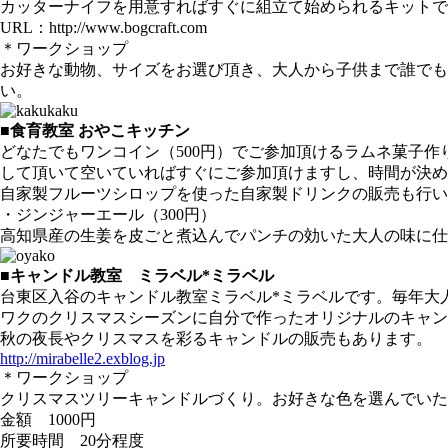
カッターナイフを用意すればすぐに組立て始められるキットで
URL：http://www.bog
＊ワークショップ
お好きな動物、サイズをお選び頂き、大人から子供まで誰でもご参
い。
■食育教室 おやこキッチン
どなたでもワンコイン（500円）でご参加頂けるラムネ菓子
して頂いて空いていればすぐにご参加頂けますし、時間が決め
自家製フルーツシロップを使った自家製ドリンクの販売も行い
・ジンジャーエール（300円）
高知県産の生姜を皮ごと煮込んでパンチの効いた大人の味に仕
■キャンドル教室 ミラベル*ミラベル
台東区入谷のキャンドル教室ミラベル*ミラベルです。毎年大
ワクのクリスマスシーズンに自分で作ったオリジナルのキャン
秋の夜長やクリスマスを彩るキャンドルの販売もあります。
http://mirabelle2.exblog.jp
＊ワークショップ
クリスマスツリーキャンドルづくり。お好きな色を選んでいた
金額 1000円
所要時間 20分程度