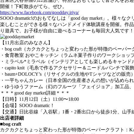
台東区入谷界隈の22店舗が、特別なおもてなしで皆さんをお迎え
Pocket
開催！下町散歩がてら、ぜひ。
https://www.facebook.com/goodday.iriya/
SOOO dramatic!のおもてなしは「good day ma
楽しむことができる様々なハンドメイド体験講座を開催。作品
り遊具で、お子様が自由に遊べるコーナーも毎回大人気です！
【11月出店のみなさん】
・bog craft（カクカクとちょっと変わった形が特徴のペーパ
・食育教室 おやこキッチン（ラムネ菓子作りのワークショッ
・ミラベル*ミラベル（インテリアとしても楽しめるキャンド
・capito knit（毛糸で作るアクセサリー＆ニードルパンチ
・baum+DOLOCY’s（リサイクルの生地やTシャツなどの販売
・一平ちゃんカレー（日本全国の生産者さんの想いが込められ
・ゆうゆうファーム（幻のフルーツ「フェイジョア」加工品、
＊＊＊good day market詳細＊＊＊
【日時】11月12日（土）11:00〜18:00
【会場】SOOO dramatic！
【交通】日比谷線「入谷駅」1番・2番出口から徒歩1分、山手
出店者詳細
■bog craft
カクカクとちょっと変わった形が特徴のペーパークラフト：KA