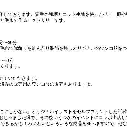
作しております。定番の和柄とニット生地を使ったベビー服や
服と毛糸で作るアクセサリーです。
分〜80分
糸で縁飾りを編んだり装飾を施しオリジナルのワンコ服をつくりま
〜60分
くります。
了とさせていただきます。
り済みの販売用のワンコ服の販売もありますよ。
ここにしかない」オリジナルイラストをセルフプリントした紙雑貨
m店主がおじゃました縁で、その後いくつかのイベントにコラボ出店
持ち・・できるかも！わいわいといろいろな商品を並べますので、