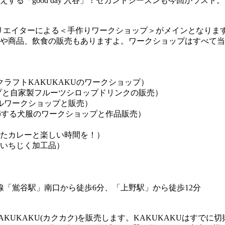
する「good day 入谷」！セカンドシーズンも今回がラス
rket」。様々なクリエイターによる＜手作りワークショップ＞がメイ
や商品、飲食の販売もありますよ。ワークショップはすべて当
ークラフトKAKUKAKUのワークショップ）
プと自家製フルーツシロップドリンクの販売）
ルワークショップと販売）
で装飾する犬服のワークショップと作品販売）
）
たカレーと楽しい時間を！）
いちじく加工品）
線「鴬谷駅」南口から徒歩6分、「上野駅」から徒歩12分
KUKAKU(カクカク)を販売します。KAKUKAKUはすで