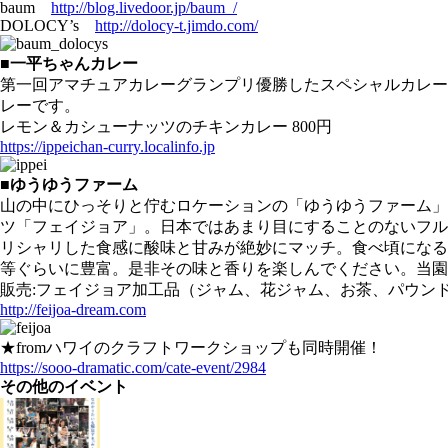
baum
http://blog.livedoor.jp/baum_/
DOLOCY’s
http://dolocy-t.jimdo.com/
■一平ちゃんカレー
第一回アマチュアカレーグランプリ優勝したスペシャルカレー
レーです。
レモン＆カシューナッツのチキンカレー 800円
https://ippeichan-curry.localinfo.jp
■ゆうゆうファーム
山の中にひっそりと佇むロケーションの「ゆうゆうファーム」
ツ「フェイジョア」。日本ではあまり目にすることのないフル
リシャリした食感に酸味と甘みが絶妙にマッチ。食べ頃になる
等ぐらいに豊富。是非その味と香りを楽しんでください。当園
販売:フェイジョア加工品（ジャム、花ジャム、お茶、パウン
http://feijoa-dream.com
★fromハワイのクラフトワークショップも同時開催！
https://sooo-dramatic.com/cate-event/2984
その他のイベント