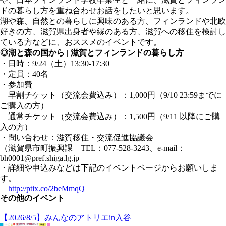
ドの暮らし方を重ね合わせお話をしたいと思います。
湖や森、自然との暮らしに興味のある方、フィンランドや北欧
好きの方、滋賀県出身者や縁のある方、滋賀への移住を検討し
ている方などに、おススメのイベントです。
◎湖と森の国から | 滋賀とフィンランドの暮らし方
・日時：9/24（土）13:30-17:30
・定員：40名
・参加費
早割チケット（交流会費込み）：1,000円（9/10 23:59までに
ご購入の方）
通常チケット（交流会費込み）：1,500円（9/11 以降にご購
入の方）
・問い合わせ：滋賀移住・交流促進協議会
（滋賀県市町振興課 TEL：077-528-3243、e-mail：
bh0001@pref.shiga.lg.jp
・詳細や申込みなどは下記のイベントページからお願いしま
す。
http://ptix.co/2beMmqQ
その他のイベント
【2026/8/5】みんなのアトリエin入谷