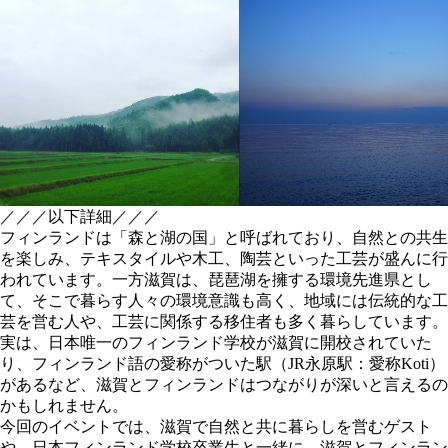
／／／以下詳細／／／
フィンランドは「森と湖の国」と呼ばれており、自然との共生
を楽しみ、テキスタイルや木工、陶芸といった工芸が盛んに行
われています。一方滋賀は、琵琶湖を擁する環境先進県とし
て、そこで暮らす人々の環境意識も高く、地域には伝統的な工
芸を営む人や、工芸に関係する移住者も多く暮らしています。
実は、日本唯一のフィンランド学校が滋賀に開校されていた
り、フィンランド語の愛称がついた駅（JR永原駅：愛称Koti）
があるなど、滋賀とフィンランドはつながりが深いと言えるの
かもしれません。
今回のイベントでは、滋賀で自然と共に暮らしを営むゲスト
や、日本フィンランド学校卒業生と一緒に、滋賀とフィンラン