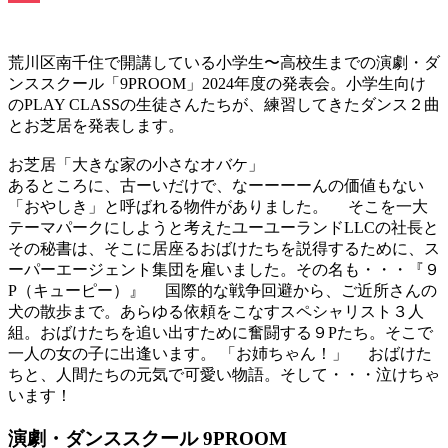
Pocket
荒川区南千住で開講している小学生〜高校生までの演劇・ダ
ンススクール「9PROOM」2024年度の発表会。小学生向け
のPLAY CLASSの生徒さんたちが、練習してきたダンス２曲
とお芝居を発表します。
お芝居「大きな家の小さなオバケ」
あるところに、古ーいだけで、なーーーーんの価値もない
「おやしき」と呼ばれる物件がありました。 そこを一大
テーマパークにしようと考えたユーユーランドLLCの社長と
その秘書は、そこに居座るおばけたちを説得するために、ス
ーパーエージェント集団を雇いました。その名も・・・『９
P（キューピー）』 国際的な戦争回避から、ご近所さんの
犬の散歩まで。あらゆる依頼をこなすスペシャリスト３人
組。おばけたちを追い出すために奮闘する９Pたち。そこで
一人の女の子に出逢います。 「お姉ちゃん！」 おばけた
ちと、人間たちの元気で可愛い物語。そして・・・泣けちゃ
います！
演劇・ダンススクール 9PROOM