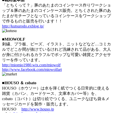
「とちくって？」豚のあたまのコインケース作りワークショ
ップ＆豚のあたまのコインケース販売。とちくされた豚のあ
たまがモチーフとなっているコインケースをワークショップ
で作るものと販売を行います！！
http://kutsurodo.exblog.jp/
■MIOWOLF
刺繍、プラ板、ビーズ、イラスト、ニットなどなど…コミカ
ルでどこか間が抜けているけれど洗練されて品がある、大人
が身に付けられるカラフルでポップな可愛い雑貨とアクセサ
リーを作っています。
http://miomio1980.wix.com/miowolf
http://www.facebook.com/miowolfart
■HOUSO ＆ cobato
HOUSO（ホウソー）は水を弾く紙でつくる日常的に使える
雑貨（カバン、カードケース、文庫本カバー等）を、
cobato（コバト）は切り絵でつくる、ユニークなぽち袋＆メ
ッセージカードを製作・販売します。
HOUSO
http://www.houso.jp