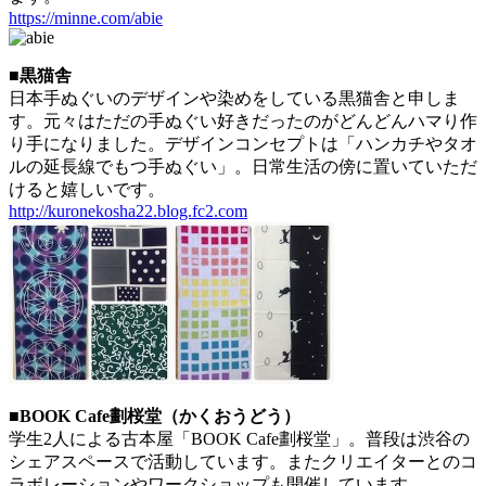
https://minne.com/abie
■黒猫舎
日本手ぬぐいのデザインや染めをしている黒猫舎と申しま
す。元々はただの手ぬぐい好きだったのがどんどんハマり作
り手になりました。デザインコンセプトは「ハンカチやタオ
ルの延長線でもつ手ぬぐい」。日常生活の傍に置いていただ
けると嬉しいです。
http://kuronekosha22.blog.fc2.com
■BOOK Cafe劃桜堂（かくおうどう）
学生2人による古本屋「BOOK Cafe劃桜堂」。普段は渋谷の
シェアスペースで活動しています。またクリエイターとのコ
ラボレーションやワークショップも開催しています。