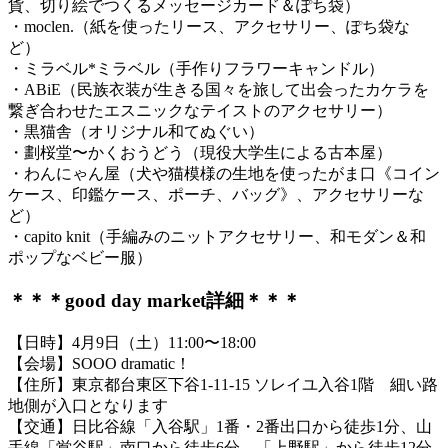
貨、切り絵でつくるメッセージカード＆ぽち袋）
・moclen.（紙を使ったリース、アクセサリー、ぽち袋な
ど）
・ミラベル*ミラベル（手作りフラワーキャンドル）
・ABiE（民族衣装が生きる国々を旅して出会ったカケラを
繋ぎ合わせたエスニックなテイストのアクセサリー）
・黒猫舎（オリジナル和てぬぐい）
・劃桜堂〜かくおうどう（現役大学生による古本屋）
・わんにゃん屋（犬や猫模様の生地を使ったがま口《コイン
ケース、印鑑ケース、ポーチ、バッグ》、アクセサリーな
ど）
・capito knit（手編みのニットアクセサリー、和モダン＆和
ポップなベビー服）
＊＊＊good day market詳細＊＊＊
【日時】4月9日（土）11:00〜18:00
【会場】SOOO dramatic！
【住所】東京都台東区下谷1-11-15 ソレイユ入谷1階 細い路
地側が入口となります
【交通】日比谷線「入谷駅」1番・2番出口から徒歩1分、山
手線「鴬谷駅」南口から徒歩6分、「上野駅」から徒歩12分