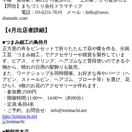
【問合】まちづくり会社ドラマチック
電話：03-6231-7619 メール：hello@sooo-
dramatic.com
【4月出店者詳細】
■つまみ細工の鳥待月
正方形の布をピンセットで折りたたんで花や蝶を作る、伝統
工芸「つまみ細工」でアクセサリーや雑貨を製作していま
す。ピアス、イヤリング、ヘアゴムなど普段使いのできる小
物から、晴れの日用の髪飾りも販売。
また、ワークショップを同時開催。お好きな布やパーツ（ヘ
アピン、ストールピン、ヘアゴム、ブローチ等）を選び、花
びら5、6枚のお花のアクセサリーが作れます。
・参加費:2500円
・開催時間:11:00〜、14:00〜（約90分）
・定員:各回4名
・ご予約、お問合せ: info@torimachi.net
http://torimachi.net
■靴郎堂本店