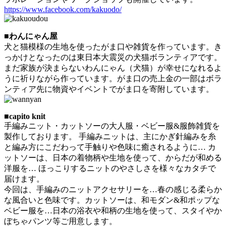
https://www.facebook.com/kakuodo/
■わんにゃん屋
犬と猫模様の生地を使ったがま口や雑貨を作っています。き
っかけとなったのは東日本大震災の犬猫ボランティアです。
まだ家族が決まらないわんにゃん（犬猫）が幸せになれるよ
うに祈りながら作っています。がま口の売上金の一部はボラ
ンティア先に物資やイベントでがま口を寄附しています。
■capito knit
手編みニット・カットソーの大人服・ベビー服&服飾雑貨を
製作しております。 手編みニットは、主にかぎ針編みを糸
と編み方にこだわって手触りや色味に癒されるように… カ
ットソーは、日本の着物柄や生地を使って、からだが和める
洋服を… ほっこりするニットのやさしさを様々なカタチで
届けます。
今回は、手編みのニットアクセサリーを…春の感じる柔らか
な風合いと色味です。カットソーは、和モダン&和ポップな
ベビー服を…日本の浴衣や和柄の生地を使って、スタイやか
ぼちゃパンツ等ご用意します。