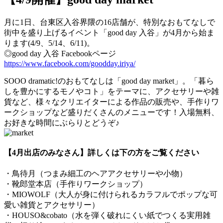
月に1日、台東区入谷界隈の16店舗が、特別なおもてなしで
街中を盛り上げるイベント「good day 入谷」が4月から始ま
ります(4/9、5/14、6/11)。
◎good day 入谷 Facebookページ
https://www.facebook.com/goodday.iriya/
SOOO dramatic!のおもてなしは「good day market」。「暮ら
しを豊かにするモノやコト」をテーマに、アクセサリーや雑
貨など、様々なクリエイターによる作品の販売や、手作りワ
ークショップなど盛りだくさんのメニューです！入場無料、
お好きな時間にぶらりとどうぞ♪
【4月出店のみなさん】詳しくは下の方をご覧ください
・鳥待月（つまみ細工のヘアアクセサリーや小物）
・靴郎堂本店（手作りワークショップ）
・MIOWOLF（大人が身に付けられるカラフルでポップな可
愛い雑貨とアクセサリー）
・HOUSO&cobato（水を弾く破れにくい紙でつくる実用雑