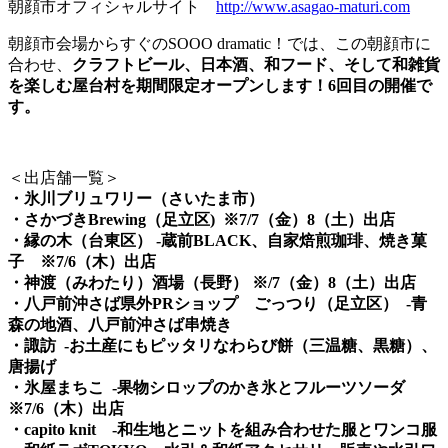
朝顔市オフィシャルサイト
http://www.asagao-maturi.com
朝顔市会場からすぐのSOOO dramatic！では、この朝顔市に
合わせ、
クラフトビール、日本酒、和フード、そして和雑貨
を楽しむ屋台村を期間限定オープンします！6回目の開催で
す。
＜出店舗一覧＞
・氷川ブリュワリー（さいたま市）
・さかづきBrewing（足立区) ※7/7（金）8（土）出店
・縁の木（台東区） -蔵前BLACK、自家焙煎珈琲、焼き菓
子 ※7/6（木）出店
・神渡（みわたり）酒場（長野） ※/7（金）8（土）出店
・八戸前沖さば県外PRショップ ごっつり（足立区） -青
森の地酒、八戸前沖さば串焼き
・諏訪 -お土産にもピッタリなわらび餅（三温糖、黒糖）、
唐揚げ
・氷屋まちこ -果物シロップのかき氷とフルーツソーダ
※7/6（木）出店
・capito knit -和生地とニットを組み合わせた服とワンコ服