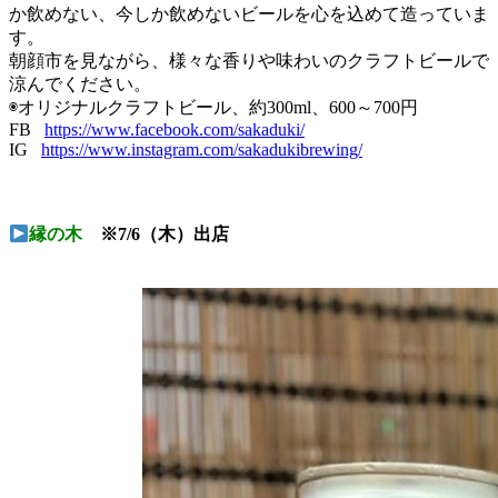
か飲めない、今しか飲めないビールを心を込めて造っていま
す。
朝顔市を見ながら、様々な香りや味わいのクラフトビールで
涼んでください。
◉オリジナルクラフトビール、約300ml、600～700円
FB
https://www.facebook.com/sakaduki/
IG
https://www.instagram.com/sakadukibrewing/
縁の木
※7/6（木）出店