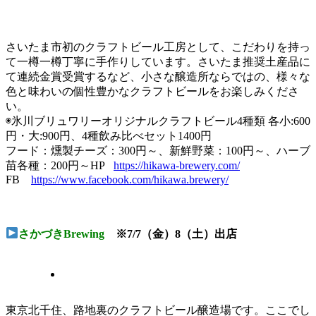
さいたま市初のクラフトビール工房として、こだわりを持っ
て一樽一樽丁寧に手作りしています。さいたま推奨土産品に
て連続金賞受賞するなど、小さな醸造所ならではの、様々な
色と味わいの個性豊かなクラフトビールをお楽しみくださ
い。
◉氷川ブリュワリーオリジナルクラフトビール4種類 各小:600
円・大:900円、4種飲み比べセット1400円
フード：燻製チーズ：300円～、新鮮野菜：100円～、ハーブ
苗各種：200円～HP
https://hikawa-brewery.com/
FB
https://www.facebook.com/hikawa.brewery/
さかづきBrewing
※7/7（金）8（土）出店
東京北千住、路地裏のクラフトビール醸造場です。ここでし