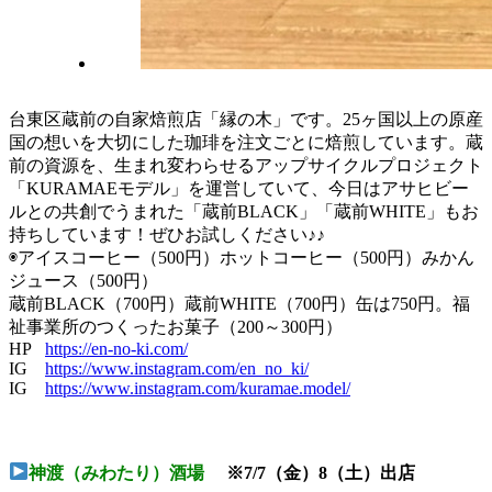
台東区蔵前の自家焙煎店「縁の木」です。25ヶ国以上の原産
国の想いを大切にした珈琲を注文ごとに焙煎しています。蔵
前の資源を、生まれ変わらせるアップサイクルプロジェクト
「KURAMAEモデル」を運営していて、今日はアサヒビー
ルとの共創でうまれた「蔵前BLACK」「蔵前WHITE」もお
持ちしています！ぜひお試しください♪♪
◉アイスコーヒー（500円）ホットコーヒー（500円）みかん
ジュース（500円）
蔵前BLACK（700円）蔵前WHITE（700円）缶は750円。福
祉事業所のつくったお菓子（200～300円）
HP
https://en-no-ki.com/
IG
https://www.instagram.com/en_no_ki/
IG
https://www.instagram.com/kuramae.model/
神渡（みわたり）酒場
※7/7（金）8（土）出店