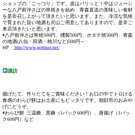
ショップの「ごっつり」です。皮はパリッと！中はジューシ
ーな八戸前沖さばの串焼きを始め、青森直送の美味しい食材
を是非召し上がって頂きたいと思います。また、冷涼な気候
で育まれた旨い地酒も沢山ご用意してありますので、是非ご
来店頂きたいと思います。
◉八戸前沖さば串焼500円、燻製500円、ホタテ焼500円、青森
の地酒(八仙・田酒・桃川など)500円～
HP
http://www.gottsuri.net/
諏訪
揚げたて、作りたてをご賞味ください！お口の中でトロける
食感のわらび餅はお土産にもピッタリです。朝顔市のおみや
げにどうぞ。
◉わらび餅 三温糖、黒糖（1パック600円）、唐揚げ（1パッ
ク600円）など