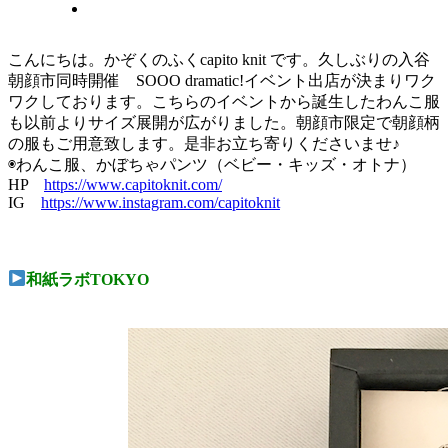
こんにちは。かぞくのふくcapito knit です。久しぶりの入谷
朝顔市同時開催 SOOO dramatic!イベント出店が決まりワク
ワクしております。こちらのイベントから誕生したわんこ服
も以前よりサイズ展開が広がりました。朝顔市限定で朝顔柄
の服もご用意致します。是非お立ち寄りくださいませ♪
◉わんこ服、かぼちゃパンツ（ベビー・キッズ・オトナ）
HP
https://www.capitoknit.com/
IG
https://www.instagram.com/capitoknit
和紙ラボTOKYO