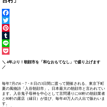
台村」
Facebook
Twitter
Pinterest
Tumblr
Line
Pocket
＼ 4年ぶり！朝顔市を「和なおもてなし」で盛り上げます
／
毎年7月の6・7・8 日の3日間に渡って開催される、東京下町
夏の風物詩「入谷朝顔市」。日本最大の朝顔市と言われてい
ます。入谷鬼子母神を中心として言問通りに60軒の朝顔業者
と80軒の露店（縁日）が並び、毎年40万人の人出で賑わいま
す。