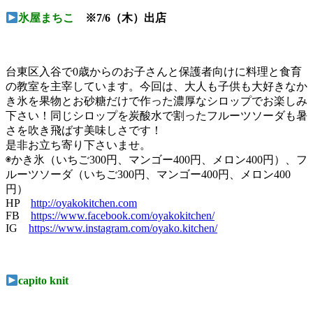
氷屋まちこ
※7/6（木）出店
台東区入谷で0歳からのお子さんと保護者向けに料理と食育
の教室を主宰しています。今回は、大人も子供も大好きなか
き氷を果物とお砂糖だけで作った濃厚なシロップでお楽しみ
下さい！同じシロップを炭酸水で割ったフルーツソーダも暑
さを吹き飛ばす美味しさです！
是非お立ち寄り下さいませ。
◉かき氷（いちご300円、マンゴー400円、メロン400円）、フ
ルーツソーダ（いちご300円、マンゴー400円、メロン400
円）
HP
http://oyakokitchen.com
FB
https://www.facebook.com/oyakokitchen/
IG
https://www.instagram.com/oyako.kitchen/
capito knit